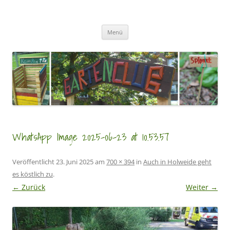
Zum
Inhalt
GartenClubs Köln
springen
Urban Gardening for Kids
Menü
WhatsApp Image 2025-06-23 at 10.53.57
Veröffentlicht
23. Juni 2025
am
700 × 394
in
Auch in Holweide geht
es köstlich zu
.
← Zurück
Weiter →