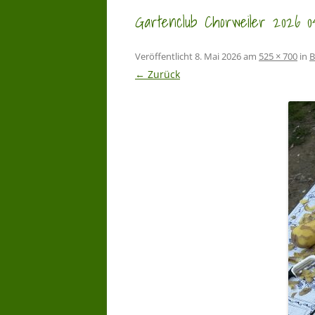
Gartenclub Chorweiler 2026 0
Veröffentlicht
8. Mai 2026
am
525 × 700
in
B
← Zurück