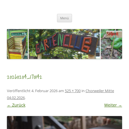
Zum
Inhalt
GartenClubs Köln
springen
Urban Gardening for Kids
Menü
20260204_170142
Veröffentlicht
4. Februar 2026
am
525 × 700
in
Chorweiler Mitte
04.02.2026
.
← Zurück
Weiter →