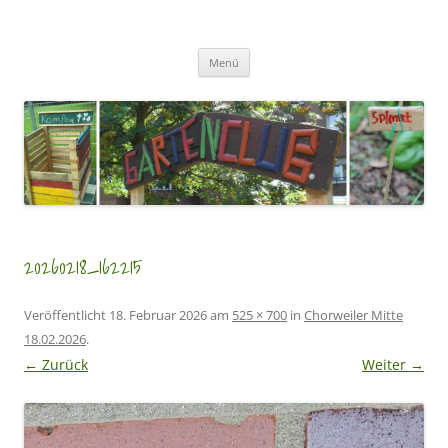
Zum
Inhalt
GartenClubs Köln
springen
Urban Gardening for Kids
Menü
20260218_162215
Veröffentlicht
18. Februar 2026
am
525 × 700
in
Chorweiler Mitte
18.02.2026
.
← Zurück
Weiter →