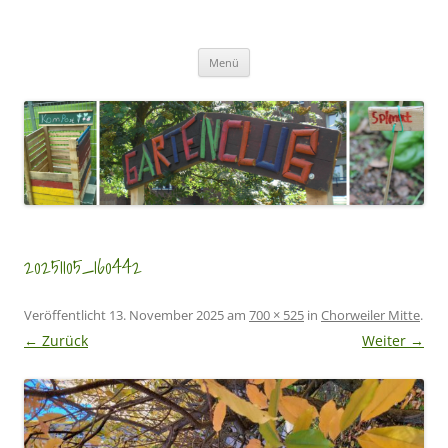
Zum
Inhalt
GartenClubs Köln
springen
Urban Gardening for Kids
Menü
20251105_160442
Veröffentlicht
13. November 2025
am
700 × 525
in
Chorweiler Mitte
.
← Zurück
Weiter →