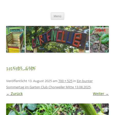
Zum
Inhalt
GartenClubs Köln
springen
Urban Gardening for Kids
Menü
20250813_163815
Veröffentlicht
13. August 2025
am
700 × 525
in
Ein bunter
Sommertag im Garten Club Chorweiler Mitte 13.08.2025
.
← Zurück
Weiter →