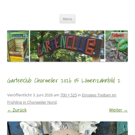
Zum
Inhalt
GartenClubs Köln
springen
Urban Gardening for Kids
Menü
Gartenclub Chorweiler 2026 05 Löwenzahnbild 2
Veröffentlicht
3. Juni 2026
am
700 × 525
in
Emsiges Treiben im
Frühling in Chorweiler Nord
.
← Zurück
Weiter →