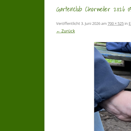
Gartenclub Chorweiler 2026 0
Veröffentlicht
3. Juni 2026
am
700 × 525
in
E
← Zurück