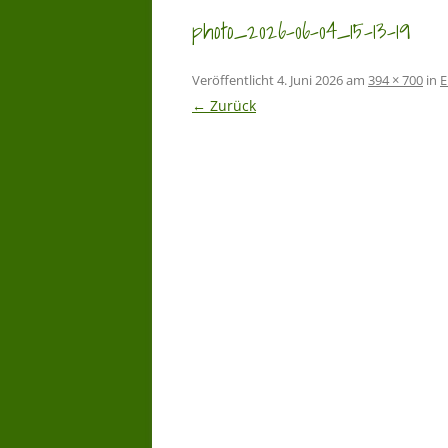
photo_2026-06-04_15-13-19
Veröffentlicht
4. Juni 2026
am
394 × 700
in
E
← Zurück