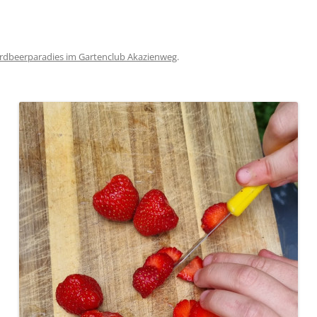
rdbeerparadies im Gartenclub Akazienweg
.