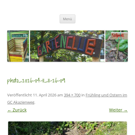
Zum
Inhalt
GartenClubs Köln
springen
Urban Gardening for Kids
Menü
photo_2026-04-11_11-26-09
Veröffentlicht
11. April 2026
am
394 × 700
in
Frühling und Ostern im
GC Akazienweg
.
← Zurück
Weiter →