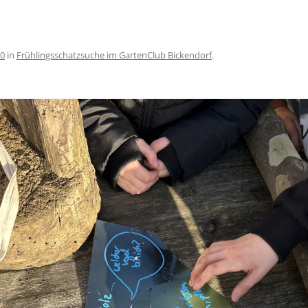
00
in
Frühlingsschatzsuche im GartenClub Bickendorf
.