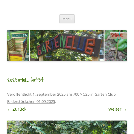
Zum
Inhalt
GartenClubs Köln
springen
Urban Gardening for Kids
Menü
20250901_160434
Veröffentlicht
1. September 2025
am
700 × 525
in
Garten Club
Bilderstöckchen 01.09.2025
.
← Zurück
Weiter →