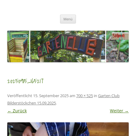
Zum
Inhalt
GartenClubs Köln
springen
Urban Gardening for Kids
Menü
20250915_165217
Veröffentlicht
15. September 2025
am
700 × 525
in
Garten Club
Bilderstöckchen 15.09.2025
.
← Zurück
Weiter →