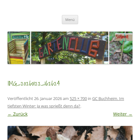
Zum
Inhalt
GartenClubs Köln
springen
Urban Gardening for Kids
Menü
IMG_20260122_162624
Veröffentlicht
26. Januar 2026
am
525 × 700
in
GC Buchheim. Im
tiefsten Winter: Ja was sprießt denn da?
.
← Zurück
Weiter →