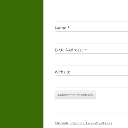
Name
*
E-Mail-Adresse
*
Website
Mit Stolz präsentiert von WordPress