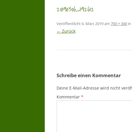
20190306_192612
Veröffentlicht
6. März 2019
am
700 × 340
in
← Zurück
Schreibe einen Kommentar
Deine E-Mail-Adresse wird nicht veröff
Kommentar
*