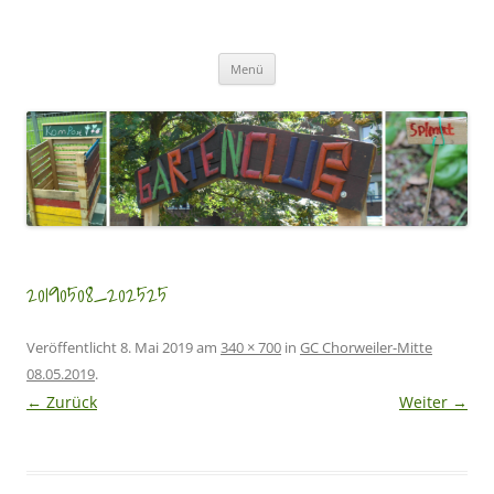
Zum
Inhalt
GartenClubs Köln
springen
Urban Gardening for Kids
Menü
20190508_202525
Veröffentlicht
8. Mai 2019
am
340 × 700
in
GC Chorweiler-Mitte
08.05.2019
.
← Zurück
Weiter →