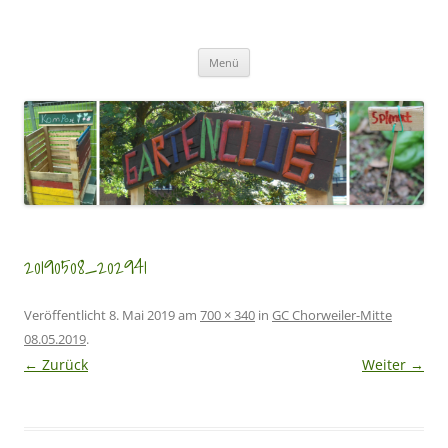
Zum
Inhalt
GartenClubs Köln
springen
Urban Gardening for Kids
Menü
20190508_202941
Veröffentlicht
8. Mai 2019
am
700 × 340
in
GC Chorweiler-Mitte
08.05.2019
.
← Zurück
Weiter →