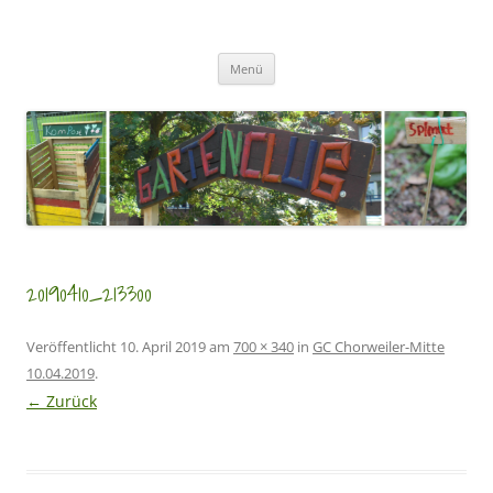
Zum
Inhalt
GartenClubs Köln
springen
Urban Gardening for Kids
Menü
20190410_213300
Veröffentlicht
10. April 2019
am
700 × 340
in
GC Chorweiler-Mitte
10.04.2019
.
← Zurück