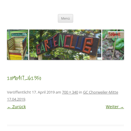
Zum
Inhalt
GartenClubs Köln
springen
Urban Gardening for Kids
Menü
20190417_162350
Veröffentlicht
17. April 2019
am
700 × 340
in
GC Chorweiler-Mitte
17.04.2019
.
← Zurück
Weiter →