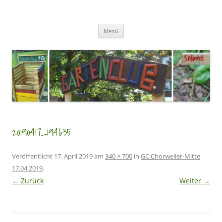
Zum
Inhalt
GartenClubs Köln
springen
Urban Gardening for Kids
Menü
20190417_194635
Veröffentlicht
17. April 2019
am
340 × 700
in
GC Chorweiler-Mitte
17.04.2019
.
← Zurück
Weiter →