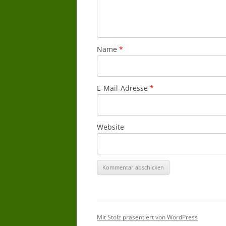
Name
*
E-Mail-Adresse
*
Website
Mit Stolz präsentiert von WordPress