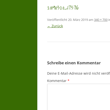
20190320_173716
Veröffentlicht
20. März 2019
am
340 × 700
i
← Zurück
Schreibe einen Kommentar
Deine E-Mail-Adresse wird nicht veröff
Kommentar
*