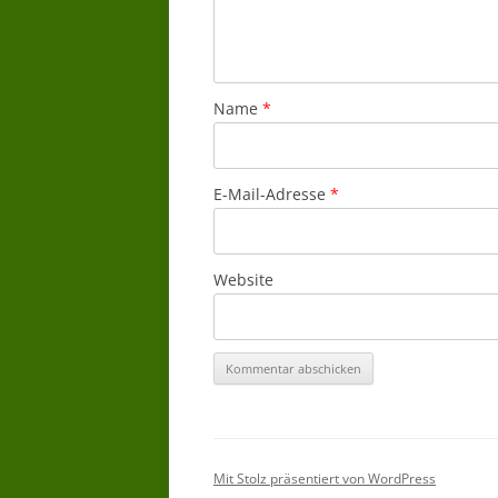
Name
*
E-Mail-Adresse
*
Website
Mit Stolz präsentiert von WordPress