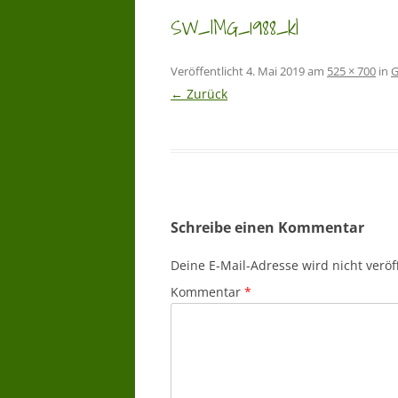
SW_IMG_1988_kl
Veröffentlicht
4. Mai 2019
am
525 × 700
in
G
← Zurück
Schreibe einen Kommentar
Deine E-Mail-Adresse wird nicht veröff
Kommentar
*