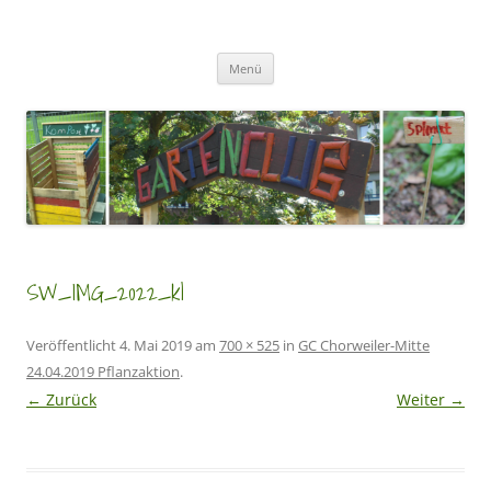
Zum
Inhalt
GartenClubs Köln
springen
Urban Gardening for Kids
Menü
SW_IMG_2022_kl
Veröffentlicht
4. Mai 2019
am
700 × 525
in
GC Chorweiler-Mitte
24.04.2019 Pflanzaktion
.
← Zurück
Weiter →