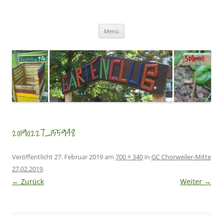
Zum
Inhalt
GartenClubs Köln
springen
Urban Gardening for Kids
Menü
20190227_155948
Veröffentlicht
27. Februar 2019
am
700 × 340
in
GC Chorweiler-Mitte
27.02.2019
.
← Zurück
Weiter →