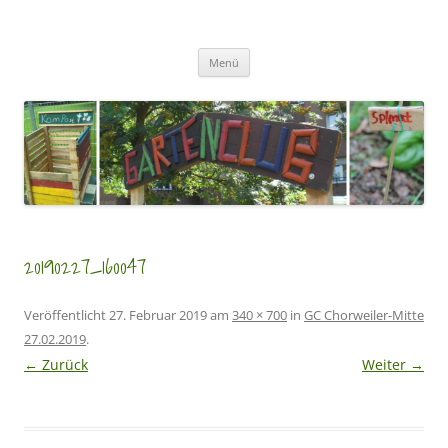
Zum
Inhalt
GartenClubs Köln
springen
Urban Gardening for Kids
Menü
20190227_160047
Veröffentlicht
27. Februar 2019
am
340 × 700
in
GC Chorweiler-Mitte
27.02.2019
.
← Zurück
Weiter →