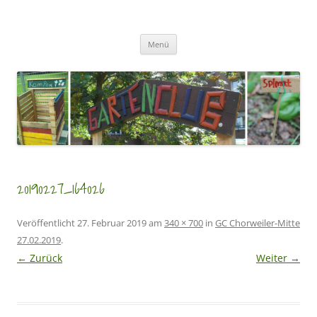
Zum
Inhalt
GartenClubs Köln
springen
Urban Gardening for Kids
Menü
20190227_164026
Veröffentlicht
27. Februar 2019
am
340 × 700
in
GC Chorweiler-Mitte
27.02.2019
.
← Zurück
Weiter →