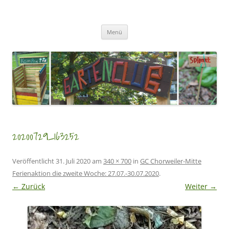
Zum
Inhalt
GartenClubs Köln
springen
Urban Gardening for Kids
Menü
20200729_163252
Veröffentlicht
31. Juli 2020
am
340 × 700
in
GC Chorweiler-Mitte
Ferienaktion die zweite Woche: 27.07.-30.07.2020
.
← Zurück
Weiter →