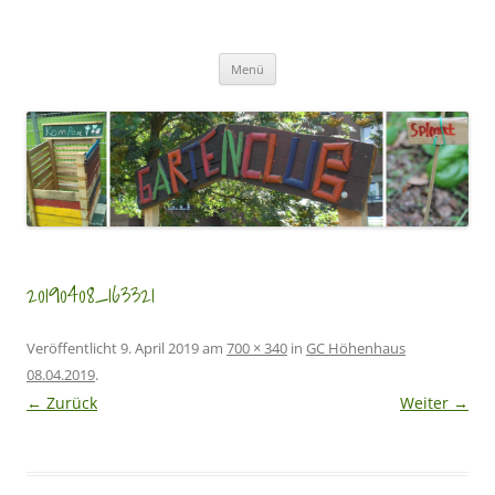
Zum
Inhalt
GartenClubs Köln
springen
Urban Gardening for Kids
Menü
20190408_163321
Veröffentlicht
9. April 2019
am
700 × 340
in
GC Höhenhaus
08.04.2019
.
← Zurück
Weiter →