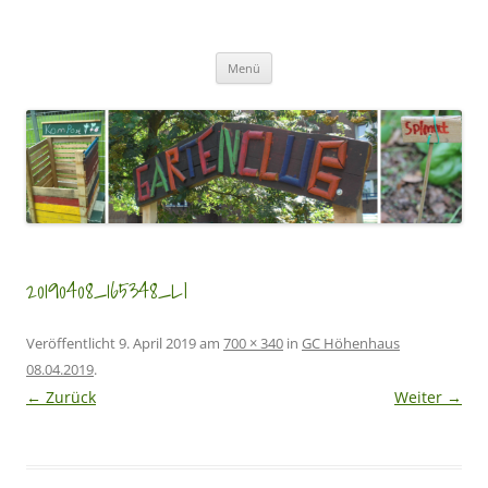
Zum
Inhalt
GartenClubs Köln
springen
Urban Gardening for Kids
Menü
20190408_165348_LI
Veröffentlicht
9. April 2019
am
700 × 340
in
GC Höhenhaus
08.04.2019
.
← Zurück
Weiter →