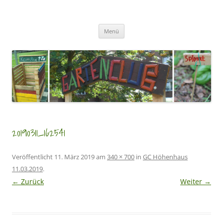
Zum
Inhalt
GartenClubs Köln
springen
Urban Gardening for Kids
Menü
20190311_162541
Veröffentlicht
11. März 2019
am
340 × 700
in
GC Höhenhaus
11.03.2019
.
← Zurück
Weiter →