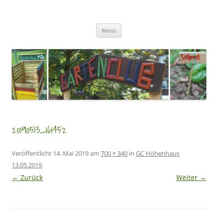
Zum
Inhalt
GartenClubs Köln
springen
Urban Gardening for Kids
Menü
20190513_161452
Veröffentlicht
14. Mai 2019
am
700 × 340
in
GC Höhenhaus
13.05.2019
.
← Zurück
Weiter →