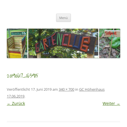
Zum
Inhalt
GartenClubs Köln
springen
Urban Gardening for Kids
Menü
20190617_163915
Veröffentlicht
17. Juni 2019
am
340 × 700
in
GC Höhenhaus
17.06.2019
.
← Zurück
Weiter →