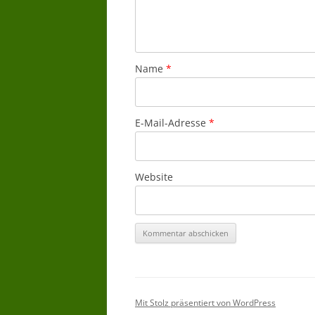
Name
*
E-Mail-Adresse
*
Website
Mit Stolz präsentiert von WordPress