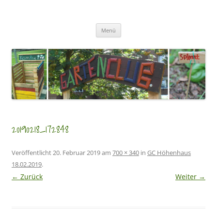
Zum
Inhalt
GartenClubs Köln
springen
Urban Gardening for Kids
Menü
20190218_172848
Veröffentlicht
20. Februar 2019
am
700 × 340
in
GC Höhenhaus
18.02.2019
.
← Zurück
Weiter →