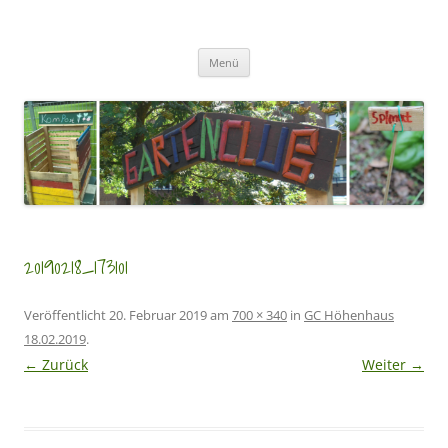
Zum
Inhalt
GartenClubs Köln
springen
Urban Gardening for Kids
Menü
20190218_173101
Veröffentlicht
20. Februar 2019
am
700 × 340
in
GC Höhenhaus
18.02.2019
.
← Zurück
Weiter →