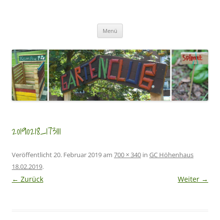
Zum
Inhalt
GartenClubs Köln
springen
Urban Gardening for Kids
Menü
20190218_173111
Veröffentlicht
20. Februar 2019
am
700 × 340
in
GC Höhenhaus
18.02.2019
.
← Zurück
Weiter →