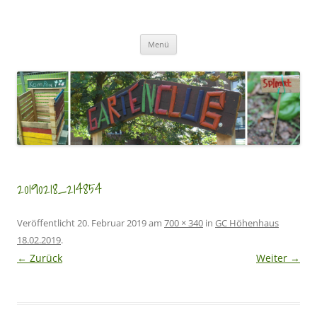
Zum
Inhalt
GartenClubs Köln
springen
Urban Gardening for Kids
Menü
20190218_214854
Veröffentlicht
20. Februar 2019
am
700 × 340
in
GC Höhenhaus
18.02.2019
.
← Zurück
Weiter →