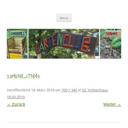
Zum
Inhalt
GartenClubs Köln
springen
Urban Gardening for Kids
Menü
20190318_173840
Veröffentlicht
18. März 2019
am
700 × 340
in
GC Höhenhaus
18.03.2019
.
← Zurück
Weiter →