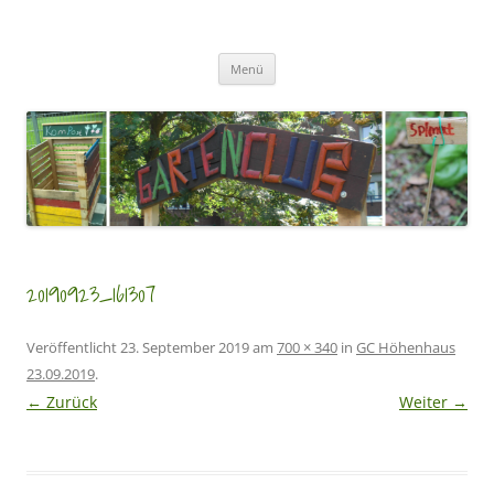
Zum
Inhalt
GartenClubs Köln
springen
Urban Gardening for Kids
Menü
20190923_161307
Veröffentlicht
23. September 2019
am
700 × 340
in
GC Höhenhaus
23.09.2019
.
← Zurück
Weiter →