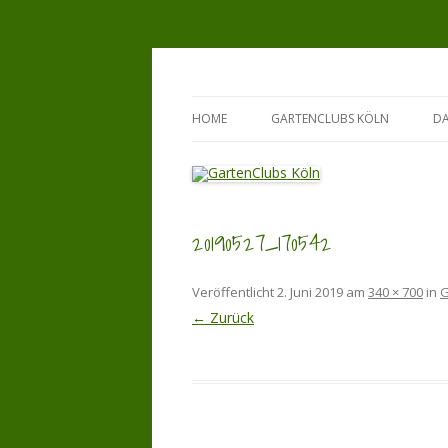
Zum
Inhalt
springen
GartenClubs Köln
Urban Gardening for Kids
HOME
GARTENCLUBS KÖLN
D
20190527_170542
Veröffentlicht
2. Juni 2019
am
340 × 700
in
G
← Zurück