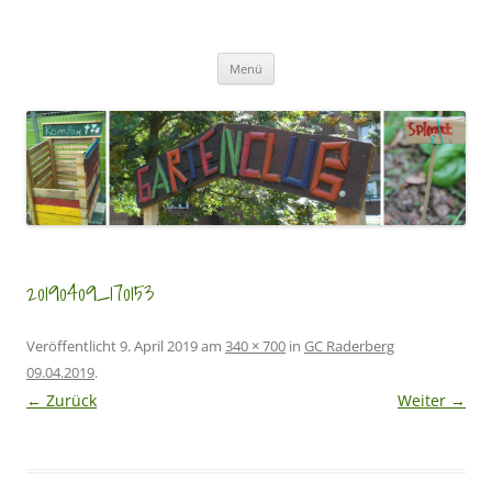
Zum
Inhalt
GartenClubs Köln
springen
Urban Gardening for Kids
Menü
20190409_170153
Veröffentlicht
9. April 2019
am
340 × 700
in
GC Raderberg
09.04.2019
.
← Zurück
Weiter →