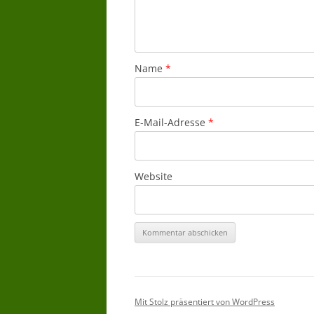
Name
*
E-Mail-Adresse
*
Website
Mit Stolz präsentiert von WordPress