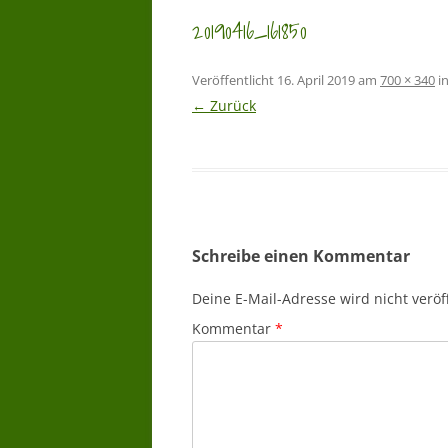
20190416_161850
Veröffentlicht
16. April 2019
am
700 × 340
i
← Zurück
Schreibe einen Kommentar
Deine E-Mail-Adresse wird nicht veröff
Kommentar
*