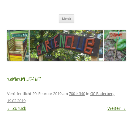
Zum
Inhalt
GartenClubs Köln
springen
Urban Gardening for Kids
Menü
20190219_154617
Veröffentlicht
20. Februar 2019
am
700 × 340
in
GC Raderberg
19.02.2019
.
← Zurück
Weiter →