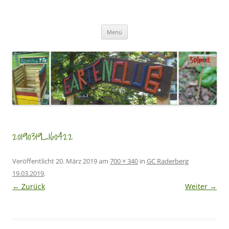
Zum
Inhalt
GartenClubs Köln
springen
Urban Gardening for Kids
Menü
20190319_160422
Veröffentlicht
20. März 2019
am
700 × 340
in
GC Raderberg
19.03.2019
.
← Zurück
Weiter →