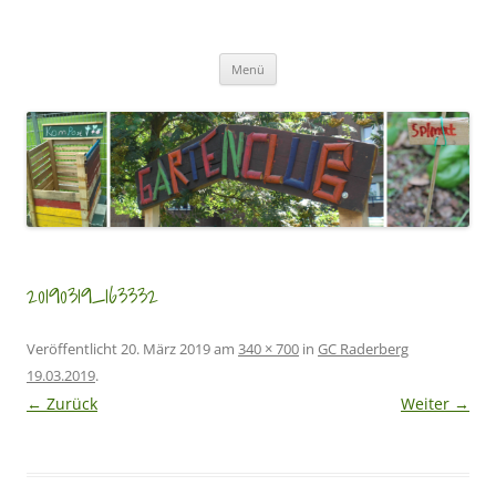
Zum
Inhalt
GartenClubs Köln
springen
Urban Gardening for Kids
Menü
20190319_163332
Veröffentlicht
20. März 2019
am
340 × 700
in
GC Raderberg
19.03.2019
.
← Zurück
Weiter →