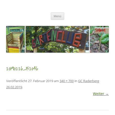
Zum
Inhalt
GartenClubs Köln
springen
Urban Gardening for Kids
Menü
20190226_152046
Veröffentlicht
27. Februar 2019
am
340 × 700
in
GC Raderberg
26.02.2019
.
Weiter →