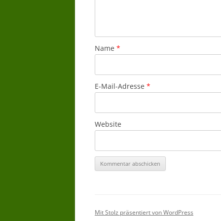
Name
*
E-Mail-Adresse
*
Website
Mit Stolz präsentiert von WordPress