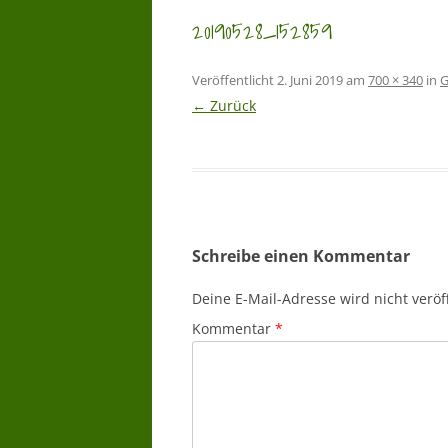
20190528_152859
Veröffentlicht
2. Juni 2019
am
700 × 340
in
G
← Zurück
Schreibe einen Kommentar
Deine E-Mail-Adresse wird nicht veröff
Kommentar
*