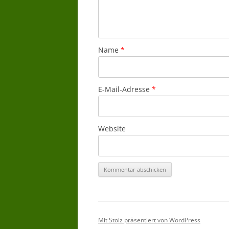
Name
*
E-Mail-Adresse
*
Website
Mit Stolz präsentiert von WordPress