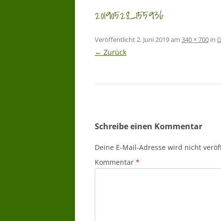
20190528_155936
Veröffentlicht
2. Juni 2019
am
340 × 700
in
G
← Zurück
Schreibe einen Kommentar
Deine E-Mail-Adresse wird nicht veröff
Kommentar
*