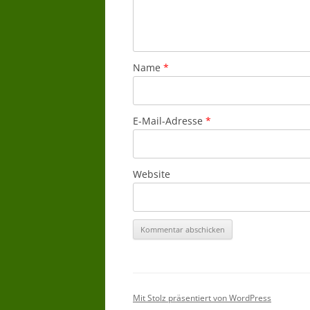
Name
*
E-Mail-Adresse
*
Website
Mit Stolz präsentiert von WordPress