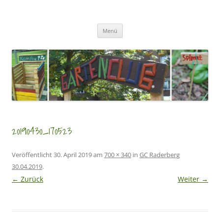
Zum
Inhalt
GartenClubs Köln
springen
Urban Gardening for Kids
Menü
20190430_170523
Veröffentlicht
30. April 2019
am
700 × 340
in
GC Raderberg
30.04.2019
.
← Zurück
Weiter →